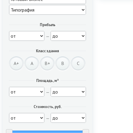
Прибыль
—
Класс здания
A+
A
B+
B
C
Площадь, м²
—
Стоимость, руб.
—