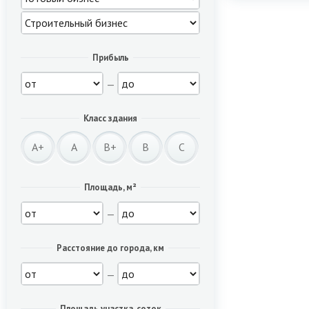
Прибыль
—
Класс здания
A+
A
B+
B
C
Площадь, м²
—
Расстояние до города, км
—
Площадь участка, соток