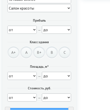
Прибыль
—
Класс здания
A+
A
B+
B
C
Площадь, м²
—
Стоимость, руб.
—