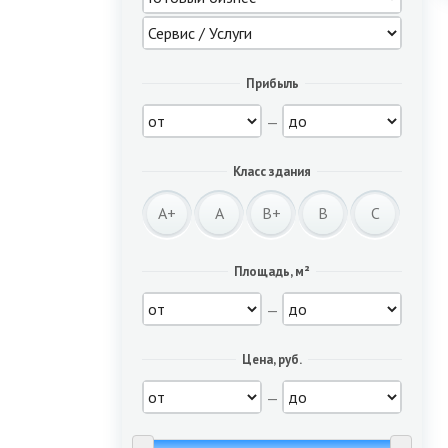
Прибыль
—
Класс здания
A+
A
B+
B
C
Площадь, м²
—
Цена, руб.
—