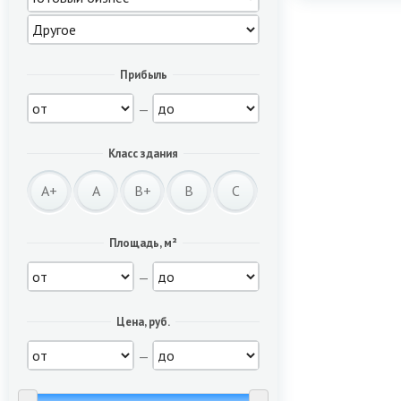
Прибыль
—
Класс здания
A+
A
B+
B
C
Площадь, м²
—
Цена, руб.
—