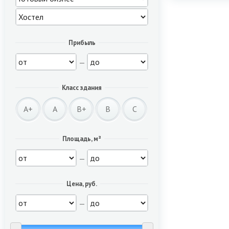
Прибыль
—
Класс здания
A+
A
B+
B
C
Площадь, м²
—
Цена, руб.
—