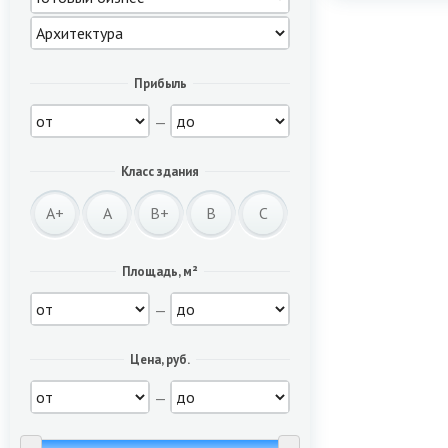
Прибыль
—
Класс здания
A+
A
B+
B
C
Площадь, м²
—
Цена, руб.
—