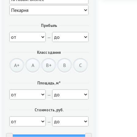
Прибыль
—
Класс здания
A+
A
B+
B
C
Площадь, м²
—
Стоимость, руб.
—