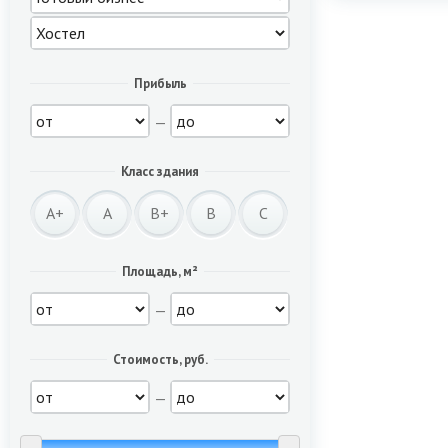
Прибыль
—
Класс здания
A+
A
B+
B
C
Площадь, м²
—
Стоимость, руб.
—