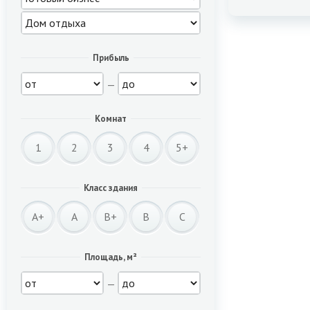
Прибыль
—
Комнат
1
2
3
4
5+
Класс здания
A+
A
B+
B
C
Площадь, м²
—