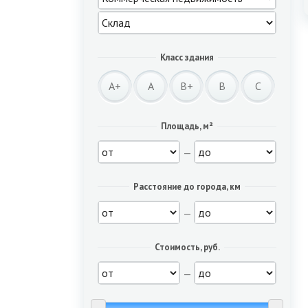
Класс здания
A+
A
B+
B
C
Площадь, м²
—
Расстояние до города, км
—
Стоимость, руб.
—