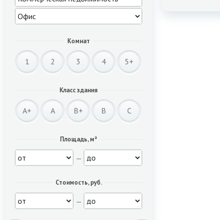
Комнат
1
2
3
4
5+
Класс здания
A+
A
B+
B
C
Площадь, м²
—
Стоимость, руб.
—