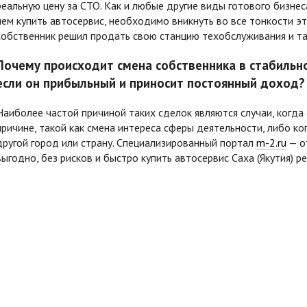
реальную цену за СТО. Как и любые другие виды готового бизн
чем купить автосервис, необходимо вникнуть во все тонкости эт
собственник решил продать свою станцию техобслуживания и та
Почему происходит смена собственника в стабильн
если он прибыльный и приносит постоянный доход?
Наиболее частой причиной таких сделок являются случаи, когда
причине, такой как смена интереса сферы деятельности, либо ко
другой город или страну. Специализированный портал
m-2.ru
— о
выгодно, без рисков и быстро купить
автосервис Саха (Якутия) р