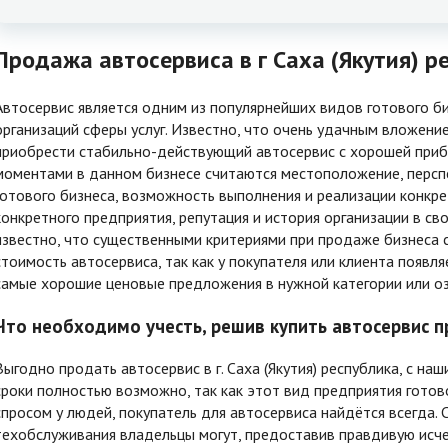
Продажа автосервиса в г Саха (Якутия) р
Автосервис является одним из популярнейших видов готового биз
организаций сферы услуг. Известно, что очень удачным вложен
приобрести стабильно-действующий автосервис с хорошей при
моментами в данном бизнесе считаются местоположение, перс
готового бизнеса, возможность выполнения и реализации конкр
конкретного предприятия, репутация и история организации в сво
известно, что существенными критериями при продаже бизнеса с
стоимость автосервиса, так как у покупателя или клиента появ
самые хорошие ценовые предложения в нужной категории или о
Что необходимо учесть, решив купить автосервис п
Выгодно продать автосервис в г. Саха (Якутия) республика, с на
сроки полностью возможно, так как этот вид предприятия готов
спросом у людей, покупатель для автосервиса найдётся всегда. 
техобслуживания владельцы могут, предоставив правдивую и