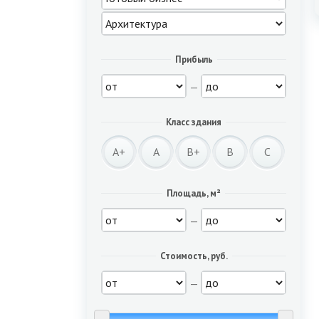
Прибыль
—
Класс здания
A+
A
B+
B
C
Площадь, м²
—
Стоимость, руб.
—