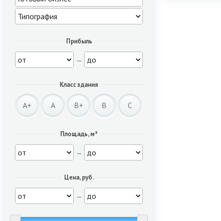
Прибыль
—
Класс здания
A+
A
B+
B
C
Площадь, м²
—
Цена, руб.
—