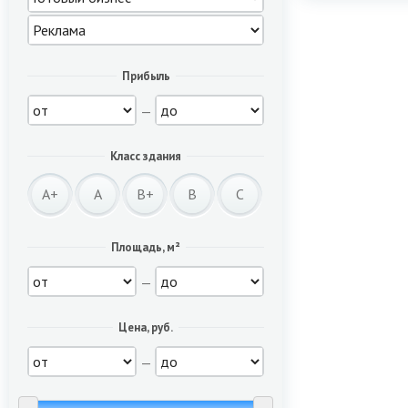
Прибыль
—
Класс здания
A+
A
B+
B
C
Площадь, м²
—
Цена, руб.
—