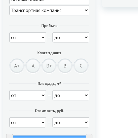
Прибыль
—
Класс здания
A+
A
B+
B
C
Площадь, м²
—
Стоимость, руб.
—