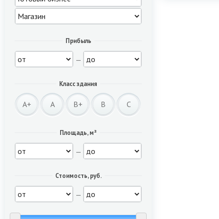
Прибыль
—
Класс здания
A+
A
B+
B
C
Площадь, м²
—
Стоимость, руб.
—