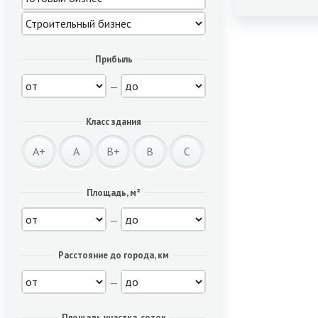
Прибыль
—
Класс здания
A+
A
B+
B
C
Площадь, м²
—
Расстояние до города, км
—
Площадь участка, соток