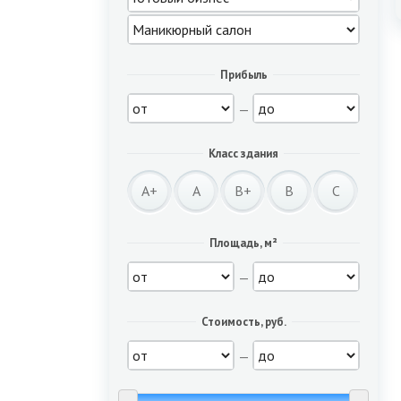
Прибыль
—
Класс здания
A+
A
B+
B
C
Площадь, м²
—
Стоимость, руб.
—