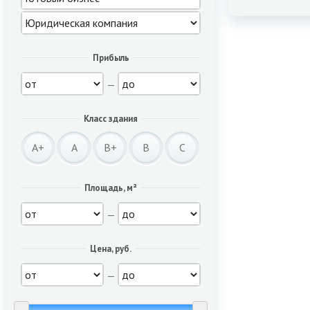
Прибыль
—
Класс здания
A+
A
B+
B
C
Площадь, м²
—
Цена, руб.
—