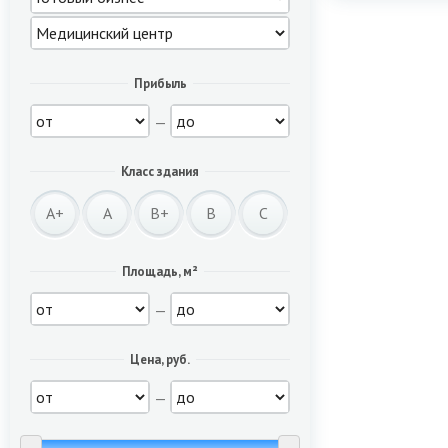
Прибыль
—
Класс здания
A+
A
B+
B
C
Площадь, м²
—
Цена, руб.
—