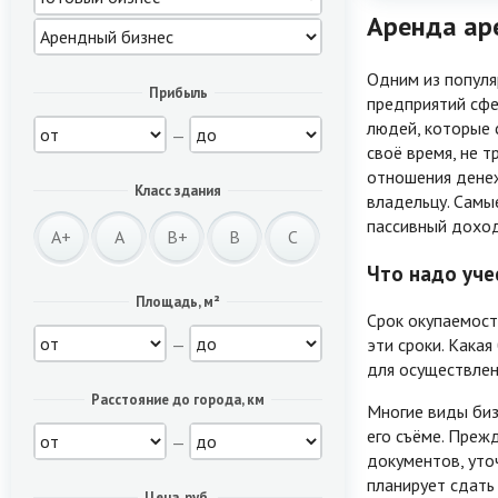
Аренда аре
Одним из популя
Прибыль
предприятий сфе
людей, которые 
—
своё время, не т
отношения денеж
Класс здания
владельцу. Самы
пассивный доход
A+
A
B+
B
C
Что надо уче
Площадь, м²
Срок окупаемости
—
эти сроки. Кака
для осуществлен
Расстояние до города, км
Многие виды биз
его съёме. Преж
—
документов, уточ
планирует сдать
Цена, руб.