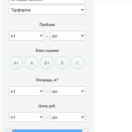
Прибыль
—
Класс здания
A+
A
B+
B
C
Площадь, м²
—
Цена, руб.
—