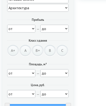
Прибыль
—
Класс здания
A+
A
B+
B
C
Площадь, м²
—
Цена, руб.
—