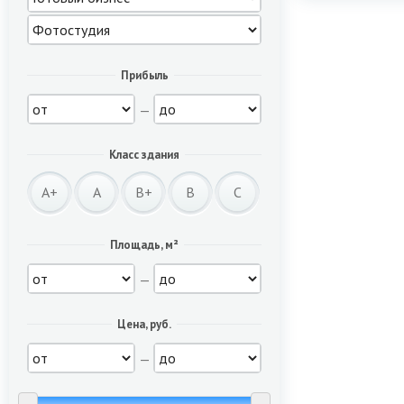
Прибыль
—
Класс здания
A+
A
B+
B
C
Площадь, м²
—
Цена, руб.
—