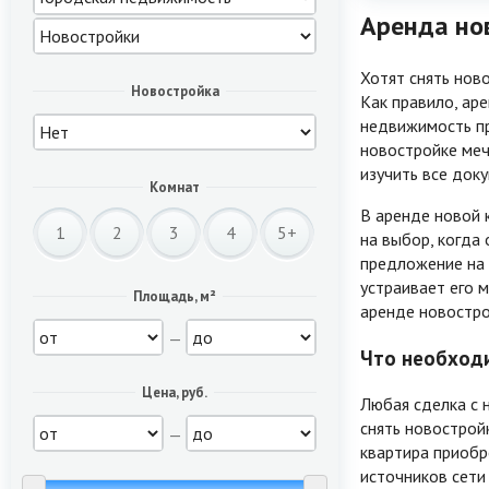
Аренда нов
Хотят снять ново
Новостройка
Как правило, аре
недвижимость пр
новостройке меч
изучить все док
Комнат
В аренде новой 
1
2
3
4
5+
на выбор, когда
предложение на 
устраивает его 
Площадь, м²
аренде новостро
—
Что необходи
Цена, руб.
Любая сделка с 
снять новострой
—
квартира приобр
источников сети 