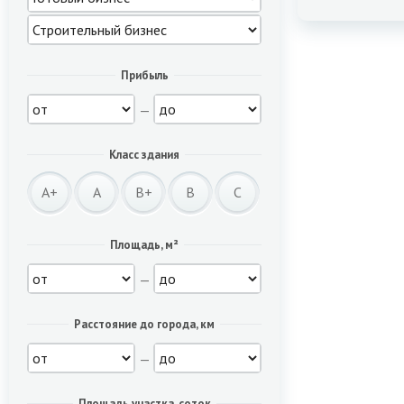
Прибыль
—
Класс здания
A+
A
B+
B
C
Площадь, м²
—
Расстояние до города, км
—
Площадь участка, соток