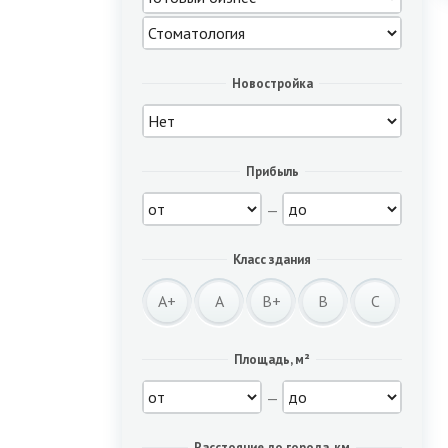
Новостройка
Прибыль
—
Класс здания
A+
A
B+
B
C
Площадь, м²
—
Расстояние до города, км