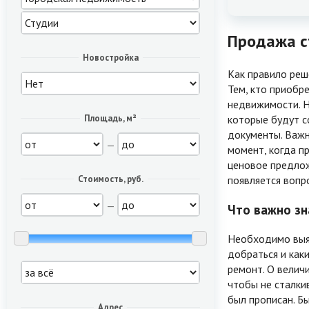
Продажа ст
Новостройка
Как правило реш
Тем, кто приобр
недвижимости. Н
которые будут с
Площадь, м²
документы. Важн
—
момент, когда п
ценовое предлож
появляется вопр
Стоимость, руб.
—
Что важно зн
Необходимо выяс
добраться и каки
ремонт. О велич
чтобы не сталки
был прописан. Б
Адрес