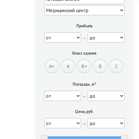
Прибыль
—
Класс здания
A+
A
B+
B
C
Площадь, м²
—
Цена, руб.
—