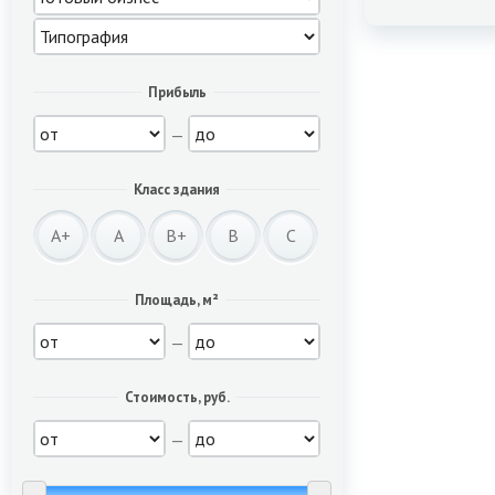
Прибыль
—
Класс здания
A+
A
B+
B
C
Площадь, м²
—
Стоимость, руб.
—