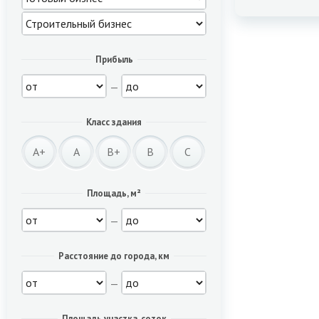
Прибыль
—
Класс здания
A+
A
B+
B
C
Площадь, м²
—
Расстояние до города, км
—
Площадь участка, соток