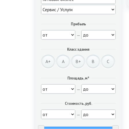
Прибыль
—
Класс здания
A+
A
B+
B
C
Площадь, м²
—
Стоимость, руб.
—