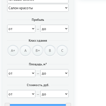
Прибыль
—
Класс здания
A+
A
B+
B
C
Площадь, м²
—
Стоимость, руб.
—