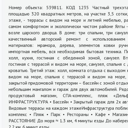
Номер объекта: 539811. КОД 1235 Частный трехэт
площадью 320 квадратных метров, на участке 3,5 сотки
этаже, - террасы с видом на море и летней мебелью, р
самом комфортном и экологически чистом районе Ялты -
возле царского дворца. В доме: три спальни, три санузл
качественный авторский ремонт с использованием
материалов: мрамора, дерева, элементов ковки ручн
импортная мебель, вся необходимая бытовая техника. П
холл, кухня, гостиная с обеденной зоной, санузел. В
гостиная с террасой и видом на море, санузел, спальня с
кроватью. Третий этаж: холл, комната отдыха с выходом 
видом на море, спальня с террасой и видом на море, 
закрытой придомовой территории – бассейн с зоной отдых
небольшим мангалом и гараж для двух автомобилей. Ряд
продуктовый магазин, СПА-комплекс, пляж «Дельф
ИНФРАСТРУКТУРА • Бассейн • Закрытый гараж для 2х ав
Видовые террасы на каждом этаже ​​​​​​​Инфраструктура побли
комплекс • Пляж • Парк • Рестораны • Кафе • Магази
РАССТОЯНИЕ До моря ≈ 1.3 км, 4 минуты езды До набере
2.2 км, 6 минут езды