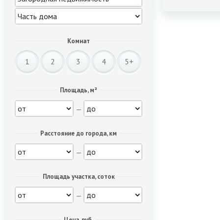
Комнат
1
2
3
4
5+
Площадь, м²
—
Расстояние до города, км
—
Площадь участка, соток
—
Цена, руб.