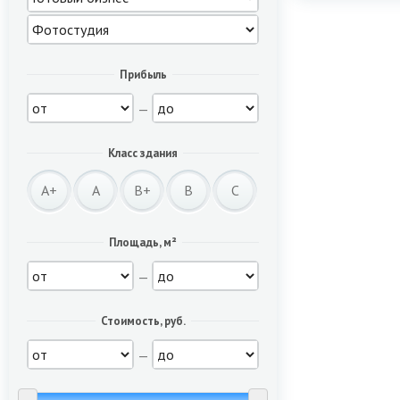
Прибыль
—
Класс здания
A+
A
B+
B
C
Площадь, м²
—
Стоимость, руб.
—