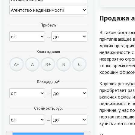
Продажа а
Прибыль
В таком богатом
—
притягивающее в
других предприя
недвижимости с
Класс здания
невероятно огро
A+
A
B+
B
C
то же время име
хорошим офисом
Площадь, м²
Карелия республ
приобретает раз
—
включая офисы и
недвижимости по
Стоимость, руб.
причине, у нас 
портал посещают
—
купить агентств