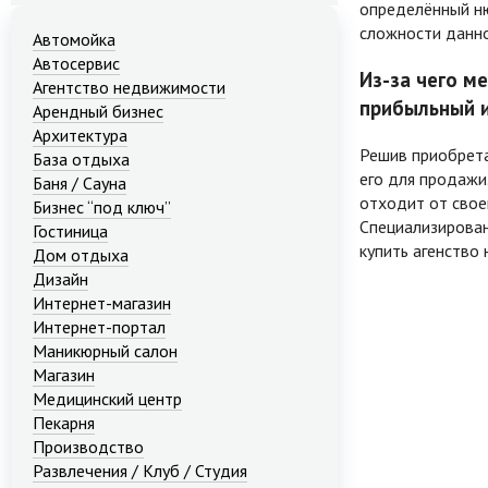
определённый нюа
сложности данно
Автомойка
Автосервис
Из-за чего м
Агентство недвижимости
прибыльный и
Арендный бизнес
Архитектура
Решив приобрета
База отдыха
его для продажи
Баня / Сауна
отходит от своег
Бизнес “под ключ”
Специализирова
Гостиница
купить
агенство 
Дом отдыха
Дизайн
Интернет-магазин
Интернет-портал
Маникюрный салон
Магазин
Медицинский центр
Пекарня
Производство
Развлечения / Клуб / Студия