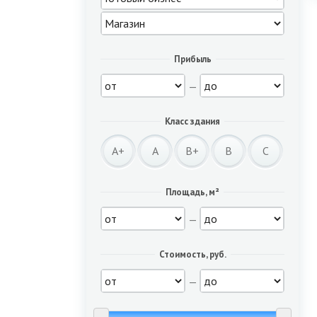
Прибыль
—
Класс здания
A+
A
B+
B
C
Площадь, м²
—
Стоимость, руб.
—