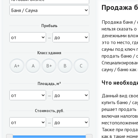
Продажа ба
Продажа баня / 
Прибыль
нельзя сказать о
денежными вложе
—
это то место, гд
сауны под ключ 
Класс здания
продать баню / 
Специализирован
A+
A
B+
B
C
сауну / баню как
Что необходи
Площадь, м²
—
Данный вид свое
купить баню / са
решает продать 
Стоимость, руб.
включая налогов
—
местоположение 
Также при прода
как в такие мом