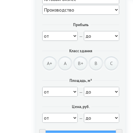
Прибыль
—
Класс здания
A+
A
B+
B
C
Площадь, м²
—
Цена, руб.
—