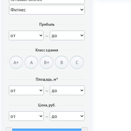
Прибыль
—
Класс здания
A+
A
B+
B
C
Площадь, м²
—
Цена, руб.
—