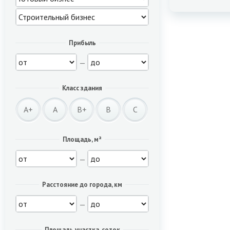
Прибыль
—
Класс здания
A+
A
B+
B
C
Площадь, м²
—
Расстояние до города, км
—
Площадь участка, соток