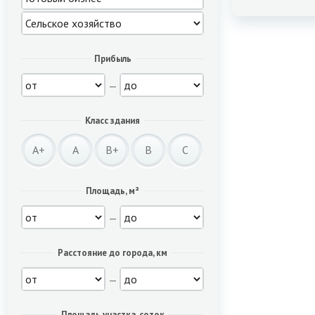
Прибыль
—
Класс здания
A+
A
B+
B
C
Площадь, м²
—
Расстояние до города, км
—
Площадь участка, соток