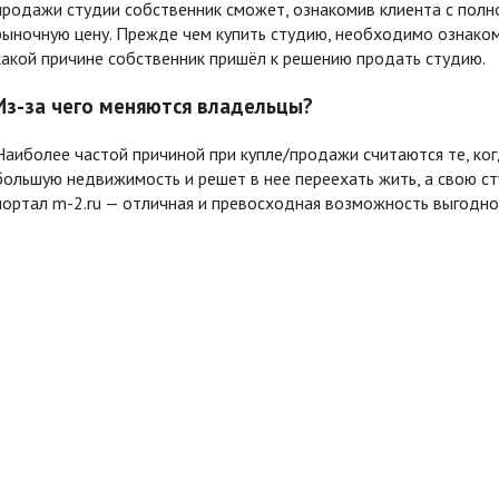
продажи студии собственник сможет, ознакомив клиента с полно
рыночную цену. Прежде чем купить студию, необходимо ознакоми
какой причине собственник пришёл к решению продать студию.
Из-за чего меняются владельцы?
Наиболее частой причиной при купле/продажи считаются те, ко
большую недвижимость и решет в нее переехать жить, а свою с
портал m-2.ru — отличная и превосходная возможность выгодно