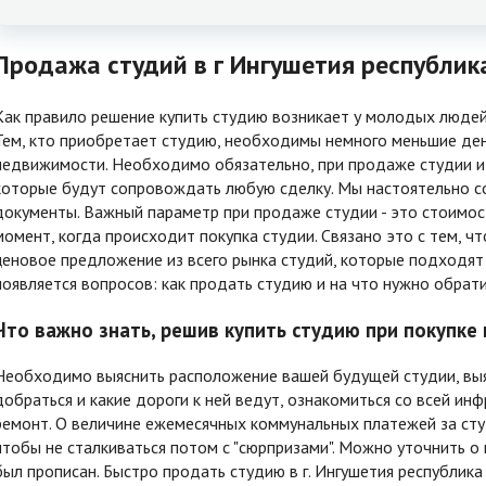
Продажа студий в г Ингушетия республик
Как правило решение купить студию возникает у молодых людей 
Тем, кто приобретает студию, необходимы немного меньшие ден
недвижимости. Необходимо обязательно, при продаже студии из
которые будут сопровождать любую сделку. Мы настоятельно со
документы. Важный параметр при продаже студии - это стоимост
момент, когда происходит покупка студии. Связано это с тем, 
ценовое предложение из всего рынка студий, которые подходят
появляется вопросов: как продать студию и на что нужно обрати
Что важно знать, решив купить студию при покупке
Необходимо выяснить расположение вашей будущей студии, выя
добраться и какие дороги к ней ведут, ознакомиться со всей инф
ремонт. О величине ежемесячных коммунальных платежей за сту
чтобы не сталкиваться потом с "сюрпризами". Можно уточнить о 
был прописан. Быстро продать студию в г. Ингушетия республика