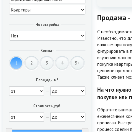
Продажа -
Новостройка
С необходимость
Известно, что д
важным при поку
фигурировать в 
Комнат
изучению данног
1
2
3
4
5+
покупка квартир
ценовое предлож
Также клиент мо
Площадь, м²
На что нужно
—
покупке или 
Стоимость, руб.
Обратите вниман
ежемесячные ком
—
прописан. Быстр
процесс сделки 