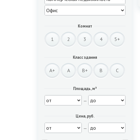
Комнат
1
2
3
4
5+
Класс здания
A+
A
B+
B
C
Площадь, м²
—
Цена, руб.
—