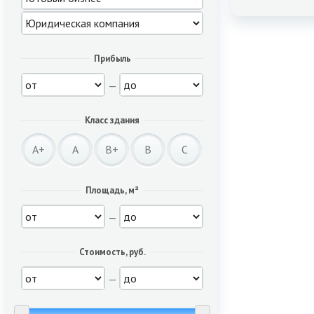
Прибыль
—
Класс здания
A+
A
B+
B
C
Площадь, м²
—
Стоимость, руб.
—