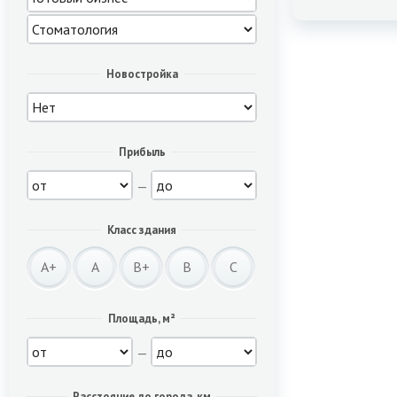
Новостройка
Прибыль
—
Класс здания
A+
A
B+
B
C
Площадь, м²
—
Расстояние до города, км